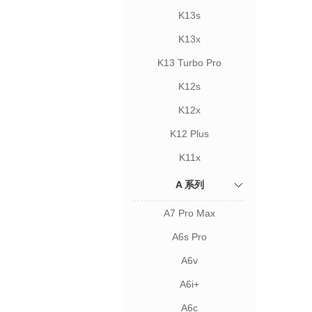
K13s
K13x
K13 Turbo Pro
K12s
K12x
K12 Plus
K11x
A 系列
A7 Pro Max
A6s Pro
A6v
A6i+
A6c