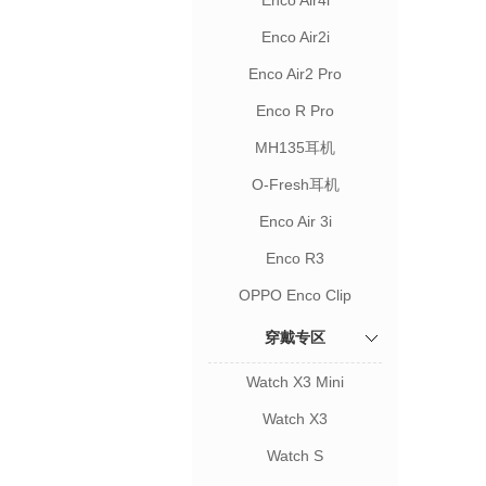
Enco Air4i
Enco Air2i
Enco Air2 Pro
Enco R Pro
MH135耳机
O-Fresh耳机
Enco Air 3i
Enco R3
OPPO Enco Clip
穿戴专区
Watch X3 Mini
Watch X3
Watch S