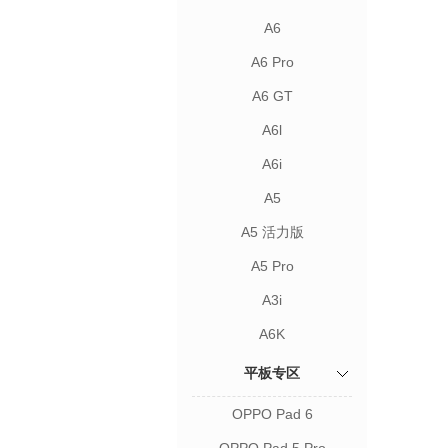
A6
A6 Pro
A6 GT
A6l
A6i
A5
A5 活力版
A5 Pro
A3i
A6K
平板专区
OPPO Pad 6