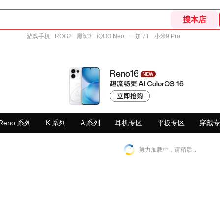
游戏手机
ROG2
黑鲨3
iQOO Neo
一加 7T
小米9 Pro
Reno 系列
K 系列
A 系列
耳机专区
平板专区
穿戴专
努力加载中，请稍后...