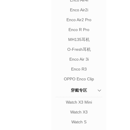
Enco Air4i
Enco Air2i
Enco Air2 Pro
Enco R Pro
MH135耳机
O-Fresh耳机
Enco Air 3i
Enco R3
OPPO Enco Clip
穿戴专区
Watch X3 Mini
Watch X3
Watch S