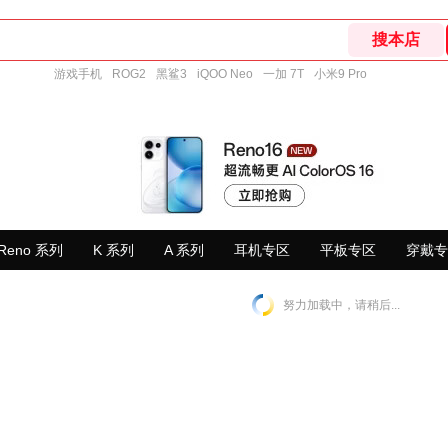
游戏手机
ROG2
黑鲨3
iQOO Neo
一加 7T
小米9 Pro
Reno 系列
K 系列
A 系列
耳机专区
平板专区
穿戴专
努力加载中，请稍后...