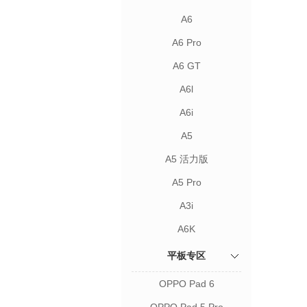
A6
A6 Pro
A6 GT
A6l
A6i
A5
A5 活力版
A5 Pro
A3i
A6K
平板专区
OPPO Pad 6