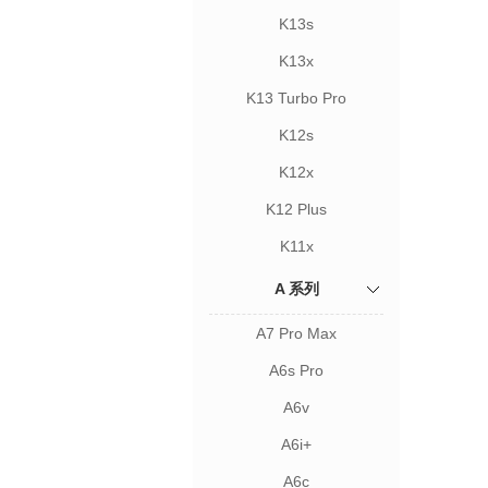
K13s
K13x
K13 Turbo Pro
K12s
K12x
K12 Plus
K11x
A 系列
A7 Pro Max
A6s Pro
A6v
A6i+
A6c