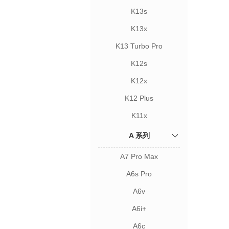
K13s
K13x
K13 Turbo Pro
K12s
K12x
K12 Plus
K11x
A 系列
A7 Pro Max
A6s Pro
A6v
A6i+
A6c