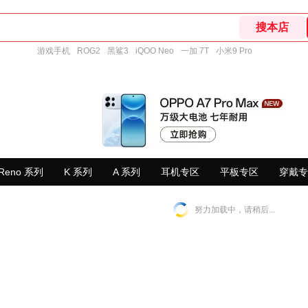
游戏手机
ROG2
黑鲨3
iQOO Neo
一加 7T
小米9 Pro
Reno 系列
K 系列
A 系列
耳机专区
平板专区
穿戴专
努力加载中，请稍后...