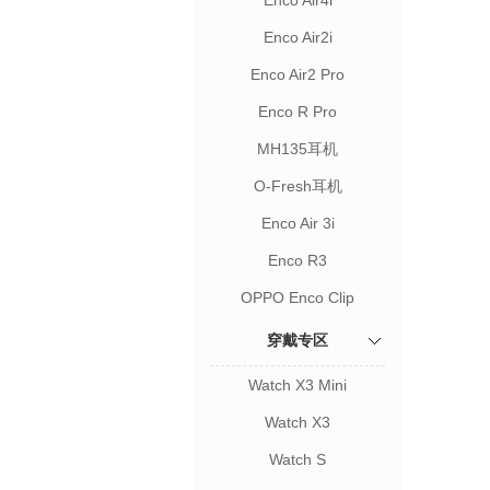
Enco Air4i
Enco Air2i
Enco Air2 Pro
Enco R Pro
MH135耳机
O-Fresh耳机
Enco Air 3i
Enco R3
OPPO Enco Clip
穿戴专区
Watch X3 Mini
Watch X3
Watch S