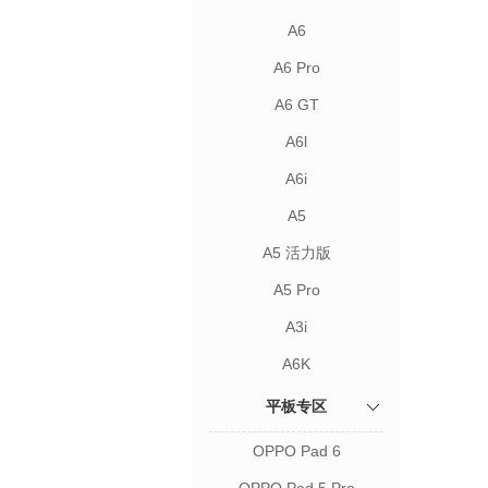
A6
A6 Pro
A6 GT
A6l
A6i
A5
A5 活力版
A5 Pro
A3i
A6K
平板专区
OPPO Pad 6